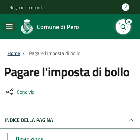
Salta al contenuto principale
Skip to footer content
Regione Lombardia
AI
Comune di Pero
Briciole di pane
Home
/
Pagare l'imposta di bollo
Pagare l'imposta di bollo
Condividi
INDICE DELLA PAGINA
Descrizione