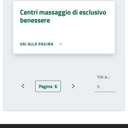
Centri massaggio di esclusivo
benessere
VAI ALLA PAGINA
Write th
Vai a…
Pagina
6
Pagina precedente
Pagina attuale
Prossima pagina