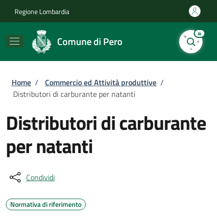
Salta al contenuto principale
Skip to footer content
Regione Lombardia
AI
Comune di Pero
Briciole di pane
Home
/
Commercio ed Attività produttive
/
Distributori di carburante per natanti
Distributori di carburante
per natanti
Condividi
Normativa di riferimento