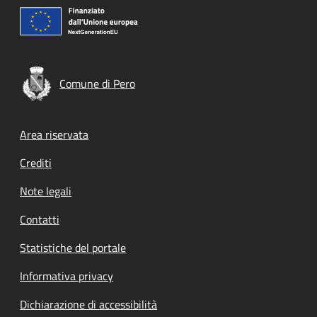
Comune di Pero
Footer menu
Area riservata
Crediti
Note legali
Contatti
Statistiche del portale
Informativa privacy
Dichiarazione di accessibilità