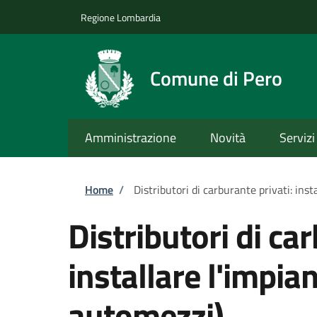
Salta al contenuto principale
Skip to footer content
Regione Lombardia
Comune di Pero
Amministrazione
Novità
Servizi
Briciole di pane
Home
/
Distributori di carburante privati: ins
Distributori di ca
installare l'impia
automezzi)