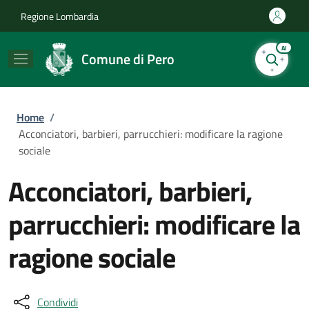
Salta al contenuto principale
Skip to footer content
Regione Lombardia
AI
Comune di Pero
Briciole di pane
Home
/
Acconciatori, barbieri, parrucchieri: modificare la ragione
sociale
Acconciatori, barbieri,
parrucchieri: modificare la
ragione sociale
Condividi