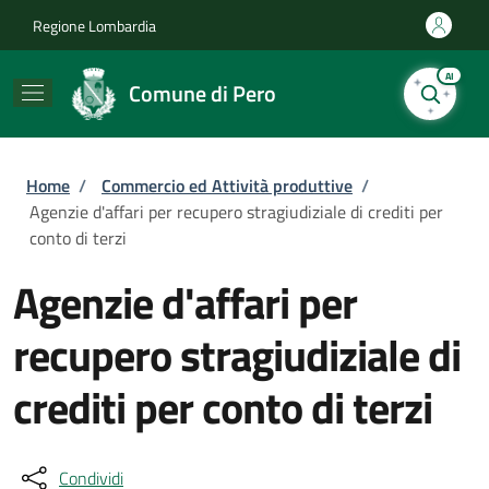
Salta al contenuto principale
Skip to footer content
Regione Lombardia
AI
Comune di Pero
Briciole di pane
Home
/
Commercio ed Attività produttive
/
Agenzie d'affari per recupero stragiudiziale di crediti per
conto di terzi
Agenzie d'affari per
recupero stragiudiziale di
crediti per conto di terzi
Condividi