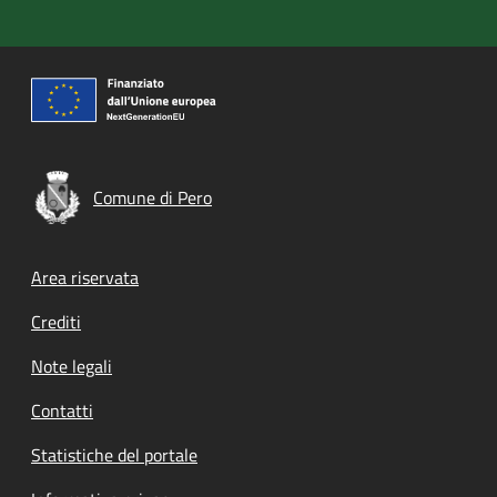
Comune di Pero
Footer menu
Area riservata
Crediti
Note legali
Contatti
Statistiche del portale