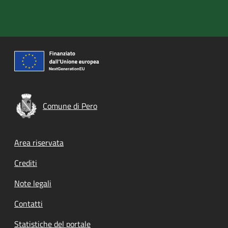
Comune di Pero
Footer menu
Area riservata
Crediti
Note legali
Contatti
Statistiche del portale