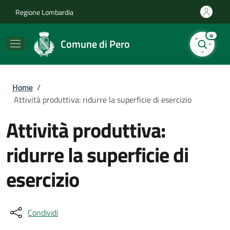
Salta al contenuto principale
Skip to footer content
Regione Lombardia
AI
Comune di Pero
Briciole di pane
Home
/
Attività produttiva: ridurre la superficie di esercizio
Attività produttiva:
ridurre la superficie di
esercizio
Condividi