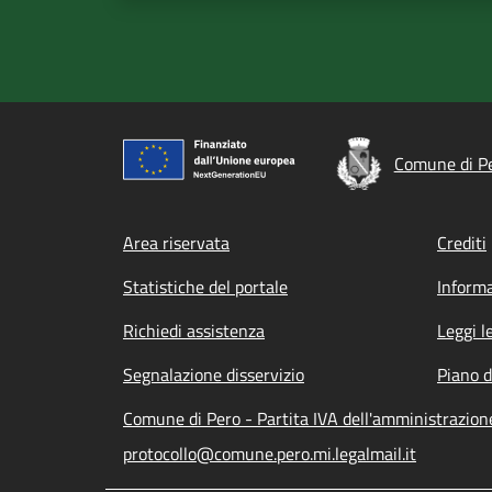
Comune di P
Footer menu
Area riservata
Crediti
Statistiche del portale
Informa
Richiedi assistenza
Leggi l
Segnalazione disservizio
Piano d
Comune di Pero - Partita IVA dell'amministrazio
protocollo@comune.pero.mi.legalmail.it