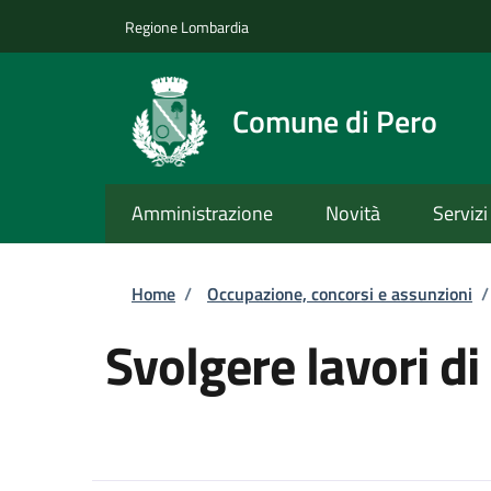
Salta al contenuto principale
Skip to footer content
Regione Lombardia
Comune di Pero
Amministrazione
Novità
Servizi
Briciole di pane
Home
/
Occupazione, concorsi e assunzioni
/
Svolgere lavori di 