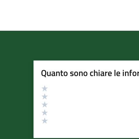
Quanto sono chiare le info
Valutazione
Valuta 5 stelle su 5
Valuta 4 stelle su 5
Valuta 3 stelle su 5
Valuta 2 stelle su 5
Valuta 1 stelle su 5