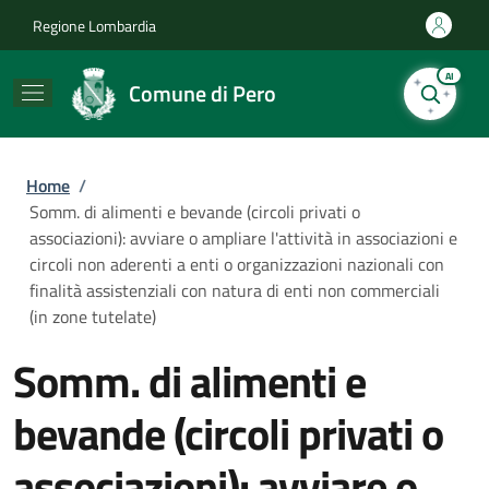
Salta al contenuto principale
Skip to footer content
Regione Lombardia
AI
Comune di Pero
Briciole di pane
Home
/
Somm. di alimenti e bevande (circoli privati o
associazioni): avviare o ampliare l'attività in associazioni e
circoli non aderenti a enti o organizzazioni nazionali con
finalità assistenziali con natura di enti non commerciali
(in zone tutelate)
Somm. di alimenti e
bevande (circoli privati o
associazioni): avviare o