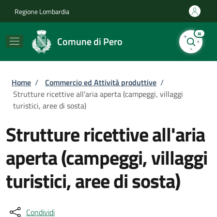
Salta al contenuto principale
Skip to footer content
Regione Lombardia
AI
Comune di Pero
Briciole di pane
Home
/
Commercio ed Attività produttive
/
Strutture ricettive all'aria aperta (campeggi, villaggi
turistici, aree di sosta)
Strutture ricettive all'aria
aperta (campeggi, villaggi
turistici, aree di sosta)
Condividi