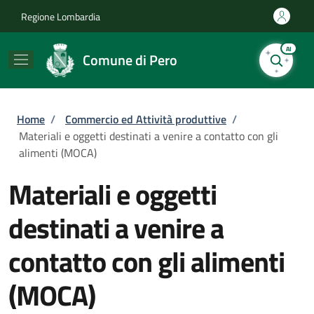
Salta al contenuto principale
Skip to footer content
Regione Lombardia
AI
Comune di Pero
Briciole di pane
Home
/
Commercio ed Attività produttive
/
Materiali e oggetti destinati a venire a contatto con gli
alimenti (MOCA)
Materiali e oggetti
destinati a venire a
contatto con gli alimenti
(MOCA)