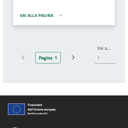
VAI ALLA PAGINA
Write th
Vai a…
Pagina
1
Pagina precedente
Pagina attuale
Prossima pagina