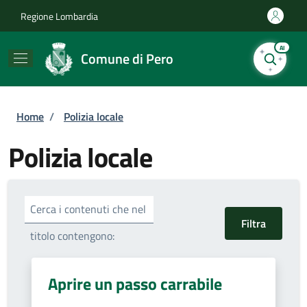
Salta al contenuto principale
Skip to footer content
Regione Lombardia
AI
Comune di Pero
Briciole di pane
Home
/
Polizia locale
Polizia locale
Cerca i contenuti che nel
titolo contengono:
Aprire un passo carrabile