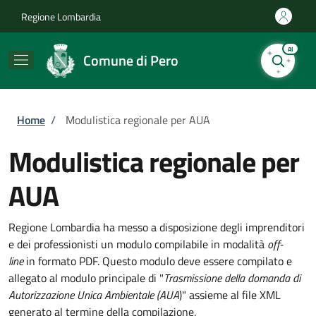
Salta al contenuto principale
Skip to footer content
Regione Lombardia
AI
Comune di Pero
Briciole di pane
Home
/
Modulistica regionale per AUA
Modulistica regionale per
AUA
Regione Lombardia ha messo a disposizione degli imprenditori
e dei professionisti un modulo compilabile in modalità
off-
line
in formato PDF.
Questo modulo deve essere compilato e
allegato al modulo principale di "
Trasmissione della domanda di
Autorizzazione Unica Ambientale (AUA
)
" assieme al file XML
generato al termine della compilazione.