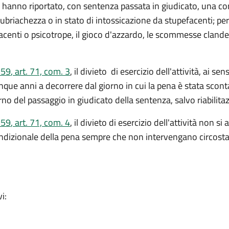
o hanno riportato, con sentenza passata in giudicato, una con
ubriachezza o in stato di intossicazione da stupefacenti; per
enti o psicotrope, il gioco d'azzardo, le scommesse clandesti
 59
, art. 71, com. 3
,
il divieto di esercizio dell'attività, ai sens
ue anni a decorrere dal giorno in cui la pena è stata scontat
no del passaggio in giudicato della sentenza, salvo riabilita
 59
, art. 71, com. 4
, i
l divieto di esercizio dell'attività non s
ndizionale della pena sempre che non intervengano circosta
i: