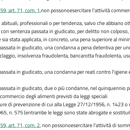
59, art. 71, com. 1
,
non possono
esercitare l’attività comme
 abituali, professionali o per tendenza, salvo che abbiano ot
on sentenza passata in giudicato, per delitto non colposo, 
 sia stata applicata, in concreto, una pena superiore al min
sata in giudicato, una condanna a pena detentiva per uno dei de
iclaggio, insolvenza fraudolenta, bancarotta fraudolenta, us
sata in giudicato, una condanna per reati contro l'igiene e la
ssata in giudicato, due o più condanne, nel quinquennio prece
l commercio degli alimenti previsti da leggi speciali
ure di prevenzione di cui alla Legge 27/12/1956, n. 1423 o ne
65, n. 575 (entrambe le leggi sono state abrogate e sostitui
59, art. 71, com. 2
, n
on possono
esercitare l'attività di so