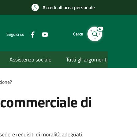
Accedi all'area personale
AI
Cerca
Seguici su
Assistenza sociale
Tutti gli argomenti
zione?
tà commerciale di
edere requisiti di moralità adeguati.