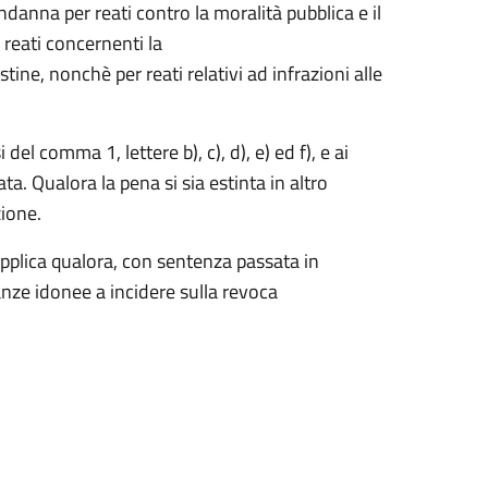
danna per reati contro la moralità pubblica e il
 reati concernenti la
ne, nonchè per reati relativi ad infrazioni alle
i del comma 1, lettere b), c), d), e) ed f), e ai
a. Qualora la pena si sia estinta in altro
zione.
i applica qualora, con sentenza passata in
nze idonee a incidere sulla revoca