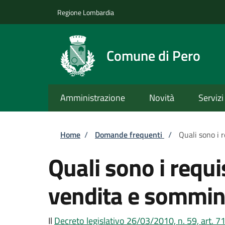
Salta al contenuto principale
Skip to footer content
Regione Lombardia
Comune di Pero
Amministrazione
Novità
Servizi
Briciole di pane
Home
/
Domande frequenti
/
Quali sono i 
Quali sono i requi
vendita e sommin
Il
Decreto legislativo 26/03/2010, n. 59, art. 7