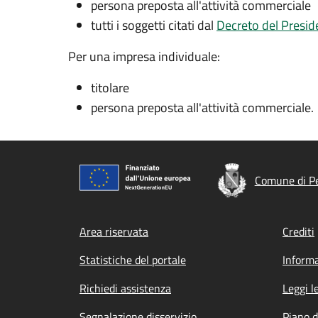
persona preposta all'attività commerciale
tutti i soggetti citati dal
Decreto del Presid
Per una impresa individuale:
titolare
persona preposta all'attività commerciale.
Comune di P
Footer menu
Area riservata
Crediti
Statistiche del portale
Informa
Richiedi assistenza
Leggi l
Segnalazione disservizio
Piano d