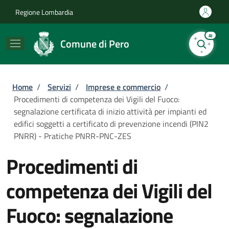
Salta al contenuto principale
Skip to footer content
Regione Lombardia
AI
Comune di Pero
Briciole di pane
Home
/
Servizi
/
Imprese e commercio
/
Procedimenti di competenza dei Vigili del Fuoco:
segnalazione certificata di inizio attività per impianti ed
edifici soggetti a certificato di prevenzione incendi (PIN2
PNRR) - Pratiche PNRR-PNC-ZES
Procedimenti di
competenza dei Vigili del
Fuoco: segnalazione