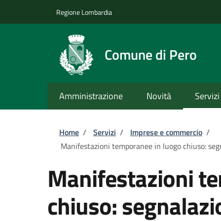
Salta al contenuto principale
Skip to footer content
Regione Lombardia
Comune di Pero
Amministrazione
Novità
Servizi
Briciole di pane
Home
/
Servizi
/
Imprese e commercio
/
Manifestazioni temporanee in luogo chiuso: segna
Manifestazioni t
chiuso: segnalazio