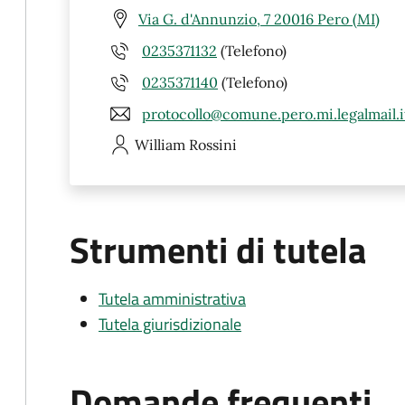
Via G. d'Annunzio, 7 20016 Pero (MI)
0235371132
(Telefono)
0235371140
(Telefono)
protocollo@comune.pero.mi.legalmail.i
William
Rossini
Strumenti di tutela
Tutela amministrativa
Tutela giurisdizionale
Domande frequenti