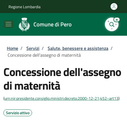
Salta al contenuto principale
Skip to footer content
Regione Lombardia
AI
Comune di Pero
Briciole di pane
Home
/
Servizi
/
Salute, benessere e assistenza
/
Concessione dell'assegno di maternità
Concessione dell'assegno
di maternità
(
urn:nir:presidente.consiglio.ministri:decreto:2000-12-21;452~art13
)
Servizio attivo