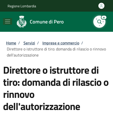
Salta al contenuto principale
Skip to footer content
Regione Lombardia
AI
Comune di Pero
Briciole di pane
Home
/
Servizi
/
Imprese e commercio
/
Direttore o istruttore di tiro: domanda di rilascio o rinnovo
dell'autorizzazione
Direttore o istruttore di
tiro: domanda di rilascio o
rinnovo
dell'autorizzazione