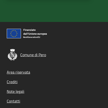
Comune di Pero
Footer menu
Area riservata
Crediti
Note legali
Contatti