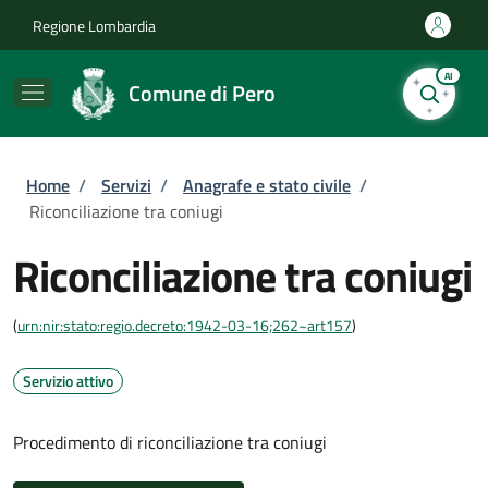
Salta al contenuto principale
Skip to footer content
Regione Lombardia
AI
Comune di Pero
Briciole di pane
Home
/
Servizi
/
Anagrafe e stato civile
/
Riconciliazione tra coniugi
Riconciliazione tra coniugi
(
urn:nir:stato:regio.decreto:1942-03-16;262~art157
)
Servizio attivo
Procedimento di riconciliazione tra coniugi