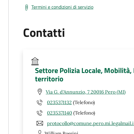
Termini e condizioni di servizio
Contatti
Settore Polizia Locale, Mobilità
territorio
Via G. d'Annunzio, 7 20016 Pero (MI)
0235371132
(Telefono)
0235371140
(Telefono)
protocollo@comune.pero.mi.legalmail.i
William
Rossini