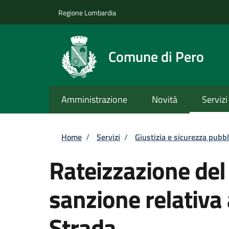
Salta al contenuto principale
Skip to footer content
Regione Lombardia
Comune di Pero
Amministrazione
Novità
Servizi
Briciole di pane
Home
/
Servizi
/
Giustizia e sicurezza pubbl
Rateizzazione de
sanzione relativa 
Strada