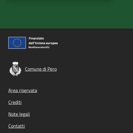
Comune di Pero
Footer menu
Area riservata
Crediti
Note legali
Contatti