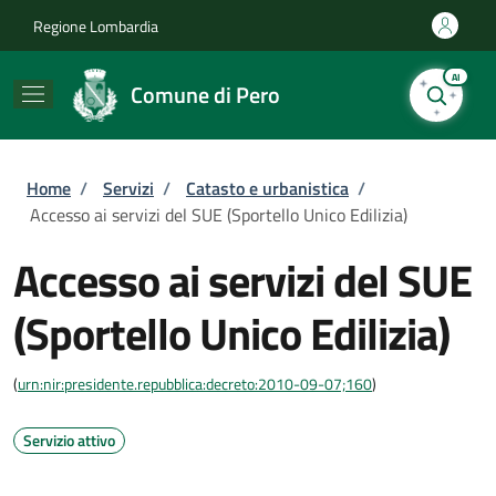
Salta al contenuto principale
Skip to footer content
Regione Lombardia
AI
Comune di Pero
Briciole di pane
Home
/
Servizi
/
Catasto e urbanistica
/
Accesso ai servizi del SUE (Sportello Unico Edilizia)
Accesso ai servizi del SUE
(Sportello Unico Edilizia)
(
urn:nir:presidente.repubblica:decreto:2010-09-07;160
)
Servizio attivo