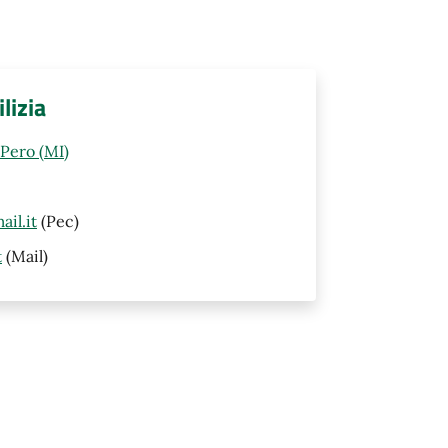
lizia
Pero (MI)
il.it
(Pec)
t
(Mail)