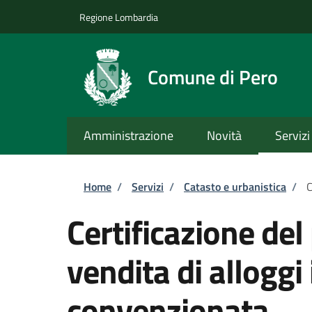
Salta al contenuto principale
Skip to footer content
Regione Lombardia
Comune di Pero
Amministrazione
Novità
Servizi
Briciole di pane
Home
/
Servizi
/
Catasto e urbanistica
/
C
Certificazione de
vendita di alloggi 
convenzionata