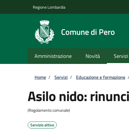
Salta al contenuto principale
Skip to footer content
Regione Lombardia
Comune di Pero
Amministrazione
Novità
Servizi
Briciole di pane
Home
/
Servizi
/
Educazione e formazione
Asilo nido: rinunci
(Regolamento comunale)
Servizio attivo