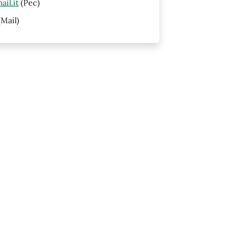
il.it
(Pec)
Mail)