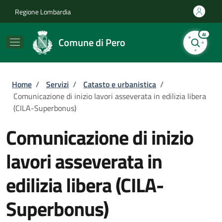
Salta al contenuto principale
Skip to footer content
Regione Lombardia
AI
Comune di Pero
Briciole di pane
Home
/
Servizi
/
Catasto e urbanistica
/
Comunicazione di inizio lavori asseverata in edilizia libera
(CILA-Superbonus)
Comunicazione di inizio
lavori asseverata in
edilizia libera (CILA-
Superbonus)