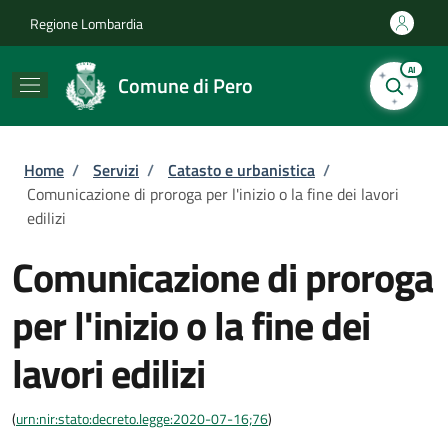
Salta al contenuto principale
Skip to footer content
Regione Lombardia
AI
Comune di Pero
Briciole di pane
Home
/
Servizi
/
Catasto e urbanistica
/
Comunicazione di proroga per l'inizio o la fine dei lavori
edilizi
Comunicazione di proroga
per l'inizio o la fine dei
lavori edilizi
(
urn:nir:stato:decreto.legge:2020-07-16;76
)