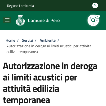
Salta al contenuto principale
Skip to footer content
Regione Lombardia
AI
Comune di Pero
Briciole di pane
Home
/
Servizi
/
Ambiente
/
Autorizzazione in deroga ai limiti acustici per attività
edilizia temporanea
Autorizzazione in deroga
ai limiti acustici per
attività edilizia
temporanea